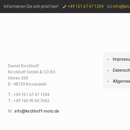
Informieren Sie sich jetzt hier!
+49 151 67 47 1204
info@kir
Impress
Daniel Kirchhoff
Datensch
Kirchhoff
GmbH & CO.KG
Höven 260
Allgemei
D- 48720 Rosendahl
T.: +49 151 67 47 1204
T.: +49 160 95 60 7662
M.
:
info@kirchhoff-moto.de