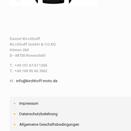
Daniel Kirchhoff
Kirchhoff
GmbH & CO.KG
Höven 260
D- 48720 Rosendahl
T.: +49 151 67 47 1204
T.: +49 160 95 60 7662
M.
:
info@kirchhoff-moto.de
Impressum
Datenschutzbelehrung
Allgemeine Geschäftsbedingungen