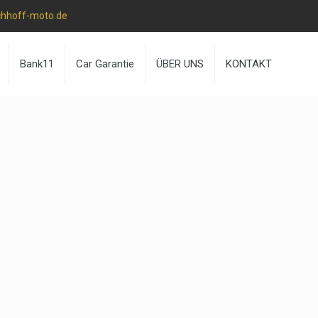
chhoff-moto.de
Bank11
Car Garantie
ÜBER UNS
KONTAKT