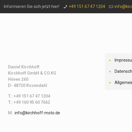
Informieren Sie sich jetzt hier!
+49 151 67 47 1204
info@kir
Impress
Daniel Kirchhoff
Datensch
Kirchhoff
GmbH & CO.KG
Höven 260
Allgemei
D- 48720 Rosendahl
T.: +49 151 67 47 1204
T.: +49 160 95 60 7662
M.
:
info@kirchhoff-moto.de