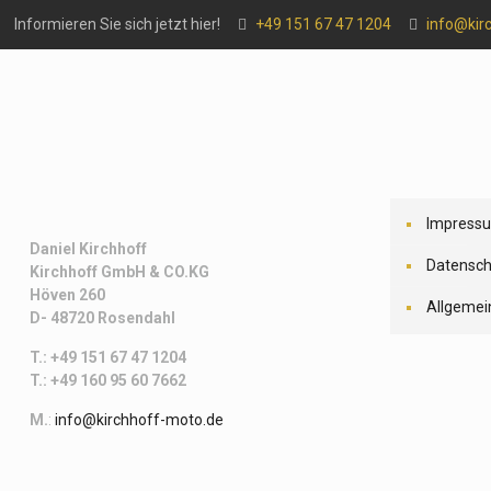
Informieren Sie sich jetzt hier!
+49 151 67 47 1204
info@kir
Impress
Daniel Kirchhoff
Datensch
Kirchhoff
GmbH & CO.KG
Höven 260
Allgemei
D- 48720 Rosendahl
T.: +49 151 67 47 1204
T.: +49 160 95 60 7662
M.
:
info@kirchhoff-moto.de