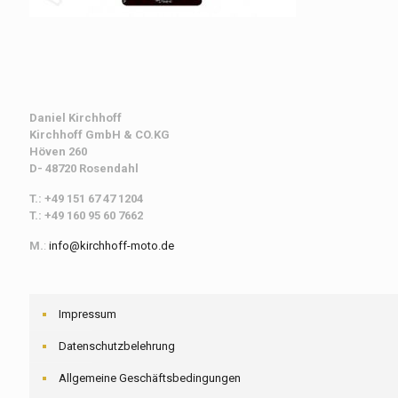
Daniel Kirchhoff
Kirchhoff
GmbH & CO.KG
Höven 260
D- 48720 Rosendahl
T.: +49 151 67 47 1204
T.: +49 160 95 60 7662
M.
:
info@kirchhoff-moto.de
Impressum
Datenschutzbelehrung
Allgemeine Geschäftsbedingungen