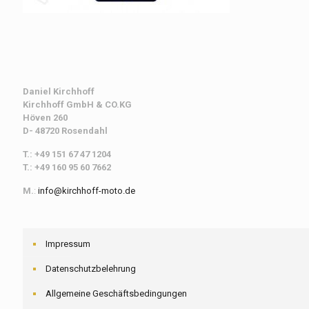
Daniel Kirchhoff
Kirchhoff
GmbH & CO.KG
Höven 260
D- 48720 Rosendahl
T.: +49 151 67 47 1204
T.: +49 160 95 60 7662
M.
:
info@kirchhoff-moto.de
Impressum
Datenschutzbelehrung
Allgemeine Geschäftsbedingungen