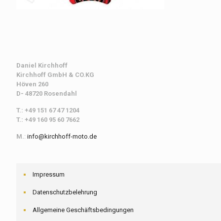
Daniel Kirchhoff
Kirchhoff
GmbH & CO.KG
Höven 260
D- 48720 Rosendahl
T.: +49 151 67 47 1204
T.: +49 160 95 60 7662
M.
:
info@kirchhoff-moto.de
Impressum
Datenschutzbelehrung
Allgemeine Geschäftsbedingungen