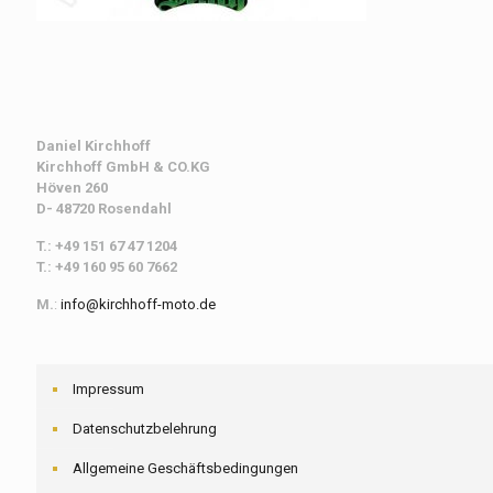
Daniel Kirchhoff
Kirchhoff
GmbH & CO.KG
Höven 260
D- 48720 Rosendahl
T.: +49 151 67 47 1204
T.: +49 160 95 60 7662
M.
:
info@kirchhoff-moto.de
Impressum
Datenschutzbelehrung
Allgemeine Geschäftsbedingungen