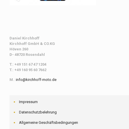
Daniel Kirchhoff
Kirchhoff
GmbH & CO.KG
Höven 260
D- 48720 Rosendahl
T.: +49 151 67 47 1204
T.: +49 160 95 60 7662
M.
:
info@kirchhoff-moto.de
Impressum
Datenschutzbelehrung
Allgemeine Geschäftsbedingungen