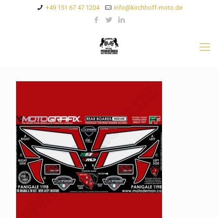
+49 151 67 47 1204
info@kirchhoff-moto.de