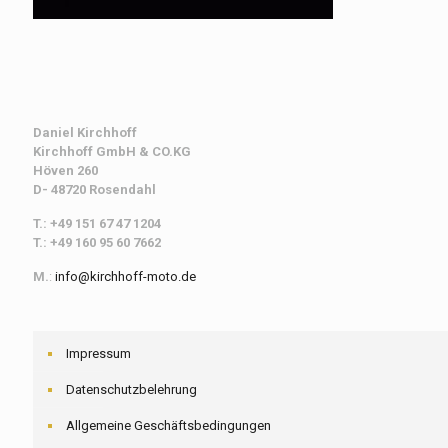
Daniel Kirchhoff
Kirchhoff
GmbH & CO.KG
Höven 260
D- 48720 Rosendahl
T.: +49 151 67 47 1204
T.: +49 160 95 60 7662
M.
:
info@kirchhoff-moto.de
Impressum
Datenschutzbelehrung
Allgemeine Geschäftsbedingungen