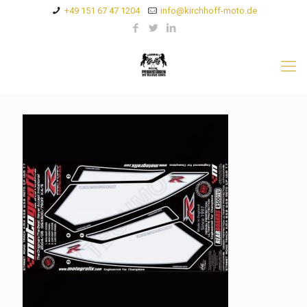
+49 151 67 47 1204
info@kirchhoff-moto.de