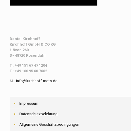
Daniel Kirchhoff
Kirchhoff
GmbH & CO.KG
Höven 260
D- 48720 Rosendahl
T.: +49 151 67 47 1204
T.: +49 160 95 60 7662
M.
:
info@kirchhoff-moto.de
Impressum
Datenschutzbelehrung
Allgemeine Geschäftsbedingungen