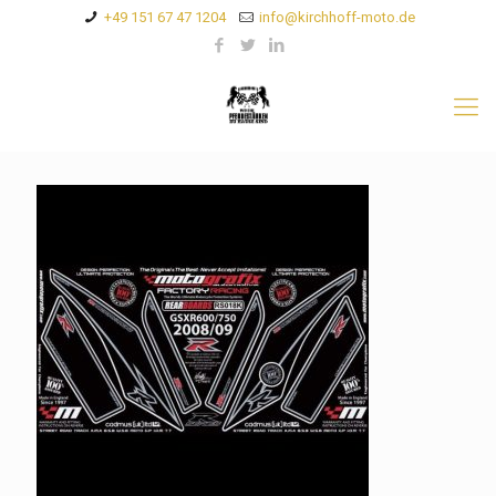
+49 151 67 47 1204
info@kirchhoff-moto.de