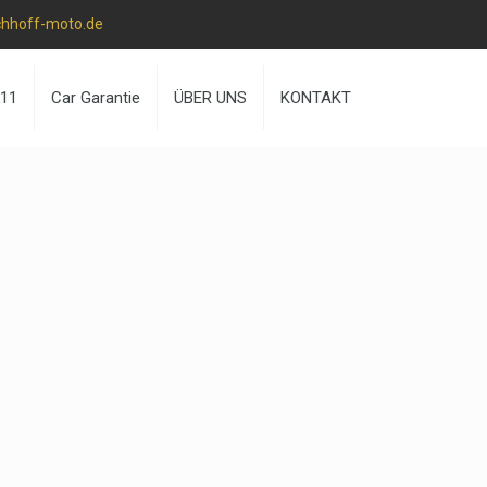
chhoff-moto.de
k11
Car Garantie
ÜBER UNS
KONTAKT