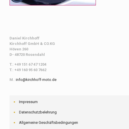
Daniel Kirchhoff
Kirchhoff
GmbH & CO.KG
Höven 260
D- 48720 Rosendahl
T.: +49 151 67 47 1204
T.: +49 160 95 60 7662
M.
:
info@kirchhoff-moto.de
Impressum
Datenschutzbelehrung
Allgemeine Geschäftsbedingungen