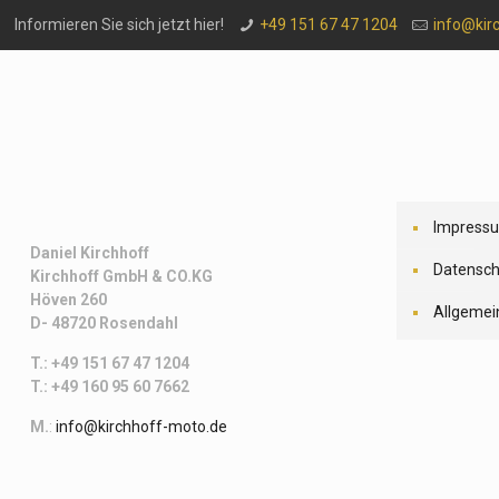
Informieren Sie sich jetzt hier!
+49 151 67 47 1204
info@kir
Impress
Daniel Kirchhoff
Datensch
Kirchhoff
GmbH & CO.KG
Höven 260
Allgemei
D- 48720 Rosendahl
T.: +49 151 67 47 1204
T.: +49 160 95 60 7662
M.
:
info@kirchhoff-moto.de