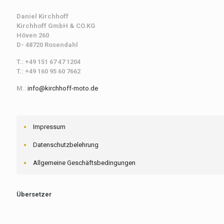
Daniel Kirchhoff
Kirchhoff
GmbH & CO.KG
Höven 260
D- 48720 Rosendahl
T.: +49 151 67 47 1204
T.: +49 160 95 60 7662
M.
:
info@kirchhoff-moto.de
Impressum
Datenschutzbelehrung
Allgemeine Geschäftsbedingungen
Übersetzer