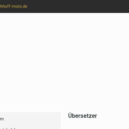
chhoff-moto.de
Übersetzer
um