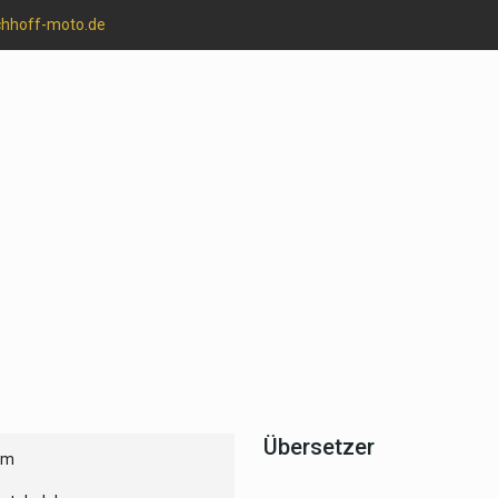
chhoff-moto.de
Übersetzer
um