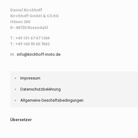
Daniel Kirchhoff
Kirchhoff
GmbH & CO.KG
Höven 260
D- 48720 Rosendahl
T.: +49 151 67 47 1204
T.: +49 160 95 60 7662
M.
:
info@kirchhoff-moto.de
Impressum
Datenschutzbelehrung
Allgemeine Geschäftsbedingungen
Übersetzer