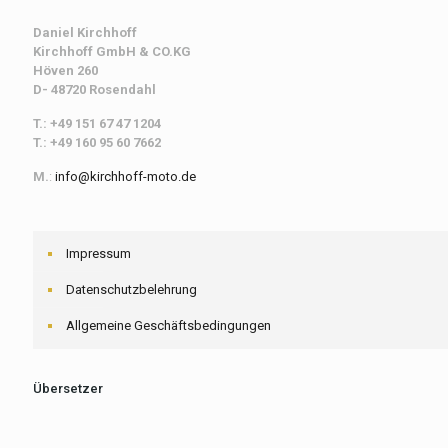
Daniel Kirchhoff
Kirchhoff
GmbH & CO.KG
Höven 260
D- 48720 Rosendahl
T.: +49 151 67 47 1204
T.: +49 160 95 60 7662
M.
:
info@kirchhoff-moto.de
Impressum
Datenschutzbelehrung
Allgemeine Geschäftsbedingungen
Übersetzer