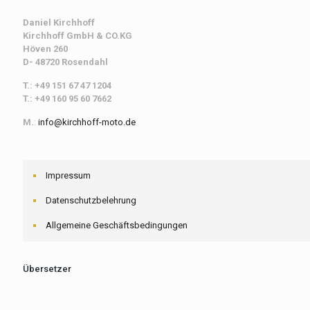
Daniel Kirchhoff
Kirchhoff
GmbH & CO.KG
Höven 260
D- 48720 Rosendahl
T.: +49 151 67 47 1204
T.: +49 160 95 60 7662
M.
:
info@kirchhoff-moto.de
Impressum
Datenschutzbelehrung
Allgemeine Geschäftsbedingungen
Übersetzer