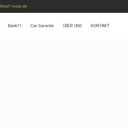
chhoff-moto.de
Bank11
Car Garantie
ÜBER UNS
KONTAKT