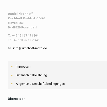
Daniel Kirchhoff
Kirchhoff
GmbH & CO.KG
Höven 260
D- 48720 Rosendahl
T.: +49 151 67 47 1204
T.: +49 160 95 60 7662
M.
:
info@kirchhoff-moto.de
Impressum
Datenschutzbelehrung
Allgemeine Geschäftsbedingungen
Übersetzer