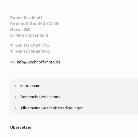
Daniel Kirchhoff
Kirchhoff
GmbH & CO.KG
Höven 260
D- 48720 Rosendahl
T.: +49 151 67 47 1204
T.: +49 160 95 60 7662
M.
:
info@kirchhoff-moto.de
Impressum
Datenschutzbelehrung
Allgemeine Geschäftsbedingungen
Übersetzer