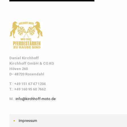
Daniel Kirchhoff
Kirchhoff
GmbH & CO.KG
Höven 260
D- 48720 Rosendahl
T.: +49 151 67 47 1204
T.: +49 160 95 60 7662
M.
:
info@kirchhoff-moto.de
Impressum