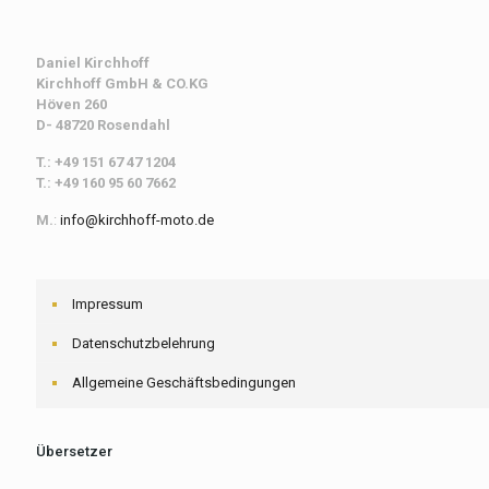
Daniel Kirchhoff
Kirchhoff
GmbH & CO.KG
Höven 260
D- 48720 Rosendahl
T.: +49 151 67 47 1204
T.: +49 160 95 60 7662
M.
:
info@kirchhoff-moto.de
Impressum
Datenschutzbelehrung
Allgemeine Geschäftsbedingungen
Übersetzer