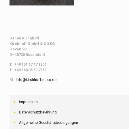
Daniel Kirchhoff
Kirchhoff
GmbH & CO.KG
Höven 260
D- 48720 Rosendahl
T.: +49 151 67 47 1204
T.: +49 160 95 60 7662
M.
:
info@kirchhoff-moto.de
Impressum
Datenschutzbelehrung
Allgemeine Geschäftsbedingungen