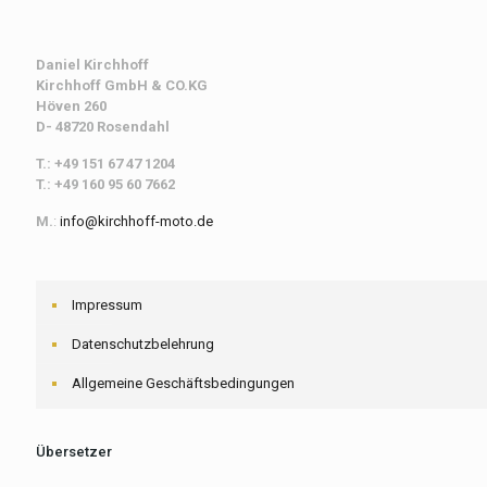
Daniel Kirchhoff
Kirchhoff
GmbH & CO.KG
Höven 260
D- 48720 Rosendahl
T.: +49 151 67 47 1204
T.: +49 160 95 60 7662
M.
:
info@kirchhoff-moto.de
Impressum
Datenschutzbelehrung
Allgemeine Geschäftsbedingungen
Übersetzer