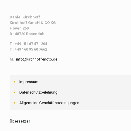
Daniel Kirchhoff
Kirchhoff
GmbH & CO.KG
Höven 260
D- 48720 Rosendahl
T.: +49 151 67 47 1204
T.: +49 160 95 60 7662
M.
:
info@kirchhoff-moto.de
Impressum
Datenschutzbelehrung
Allgemeine Geschäftsbedingungen
Übersetzer