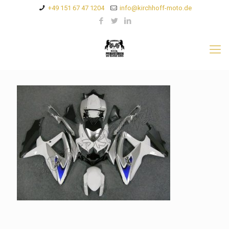
+49 151 67 47 1204
info@kirchhoff-moto.de