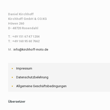
Daniel Kirchhoff
Kirchhoff
GmbH & CO.KG
Höven 260
D- 48720 Rosendahl
T.: +49 151 67 47 1204
T.: +49 160 95 60 7662
M.
:
info@kirchhoff-moto.de
Impressum
Datenschutzbelehrung
Allgemeine Geschäftsbedingungen
Übersetzer