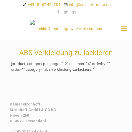
+49 151 67 47 1204
info@kirchhoff-moto.de
ABS Verkleidung zu lackieren
[product_category per_page=“12″ columns=“4″ orderby=““
order=““ category=“abs-verkleidung-zu-lackieren“]
Daniel Kirchhoff
Kirchhoff
GmbH & CO.KG
Höven 260
D- 48720 Rosendahl
T.: +49 151 67 47 1204