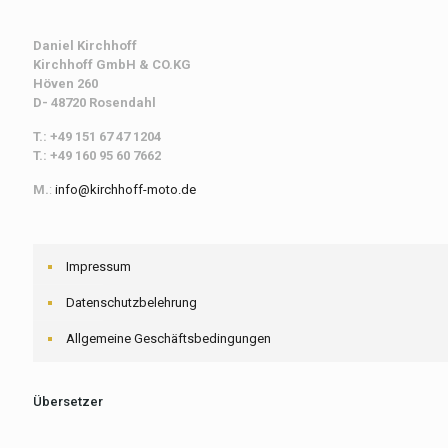
Daniel Kirchhoff
Kirchhoff
GmbH & CO.KG
Höven 260
D- 48720 Rosendahl
T.: +49 151 67 47 1204
T.: +49 160 95 60 7662
M.
:
info@kirchhoff-moto.de
Impressum
Datenschutzbelehrung
Allgemeine Geschäftsbedingungen
Übersetzer