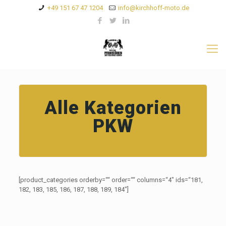
+49 151 67 47 1204
info@kirchhoff-moto.de
Alle Kategorien
PKW
[product_categories orderby=““ order=““ columns=“4″ ids=“181,
182, 183, 185, 186, 187, 188, 189, 184″]