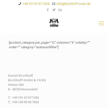
+49 151 67 47 1204
info@kirchhoff-moto.de
[product_category per_page=“12″ columns=“4″ orderby=““
order=““ category=“austauschfilter“]
Daniel Kirchhoff
Kirchhoff
GmbH & CO.KG
Höven 260
D- 48720 Rosendahl
T.: +49 151 67 47 1204
T.: +49 160 95 60 7662