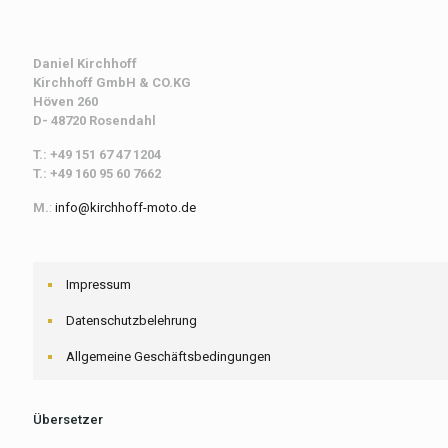
Daniel Kirchhoff
Kirchhoff
GmbH & CO.KG
Höven 260
D- 48720 Rosendahl
T.: +49 151 67 47 1204
T.: +49 160 95 60 7662
M.
:
info@kirchhoff-moto.de
Impressum
Datenschutzbelehrung
Allgemeine Geschäftsbedingungen
Übersetzer