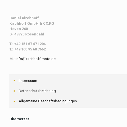
Daniel Kirchhoff
Kirchhoff
GmbH & CO.KG
Höven 260
D- 48720 Rosendahl
T.: +49 151 67 47 1204
T.: +49 160 95 60 7662
M.
:
info@kirchhoff-moto.de
Impressum
Datenschutzbelehrung
Allgemeine Geschäftsbedingungen
Übersetzer