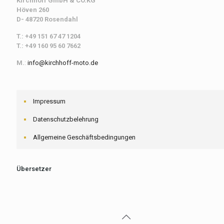
Kirchhoff
GmbH & CO.KG
Höven 260
D- 48720 Rosendahl
T.: +49 151 67 47 1204
T.: +49 160 95 60 7662
M.
:
info@kirchhoff-moto.de
Impressum
Datenschutzbelehrung
Allgemeine Geschäftsbedingungen
Übersetzer