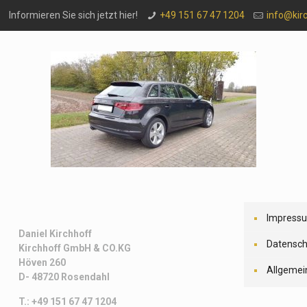
Informieren Sie sich jetzt hier!
+49 151 67 47 1204
info@kir
Impress
Daniel Kirchhoff
Datensch
Kirchhoff
GmbH & CO.KG
Höven 260
Allgemei
D- 48720 Rosendahl
T.: +49 151 67 47 1204