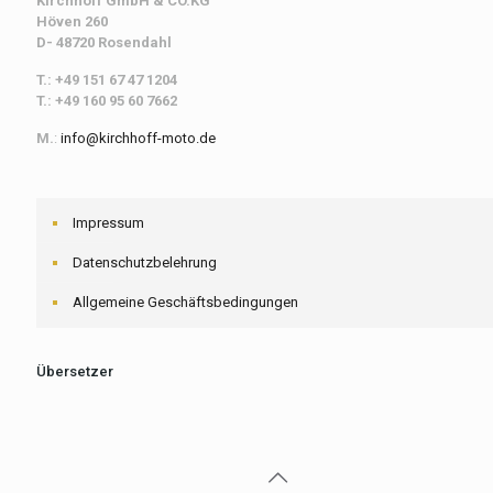
Kirchhoff
GmbH & CO.KG
Höven 260
D- 48720 Rosendahl
T.: +49 151 67 47 1204
T.: +49 160 95 60 7662
M.
:
info@kirchhoff-moto.de
Impressum
Datenschutzbelehrung
Allgemeine Geschäftsbedingungen
Übersetzer