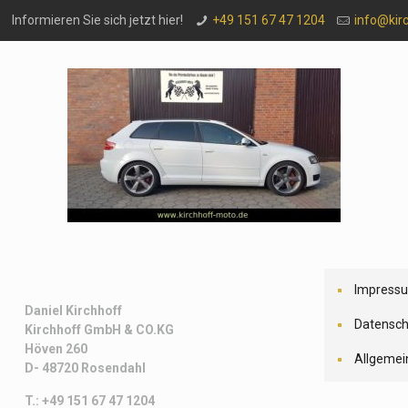
Informieren Sie sich jetzt hier!
+49 151 67 47 1204
info@kir
Impress
Daniel Kirchhoff
Datensch
Kirchhoff
GmbH & CO.KG
Höven 260
Allgemei
D- 48720 Rosendahl
T.: +49 151 67 47 1204