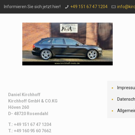
Informieren Sie sich jetzt hier!
+49 151 67 47 1204
info@kir
Impress
Daniel Kirchhoff
Datensch
Kirchhoff
GmbH & CO.KG
Höven 260
Allgemei
D- 48720 Rosendahl
T.: +49 151 67 47 1204
T.: +49 160 95 60 7662