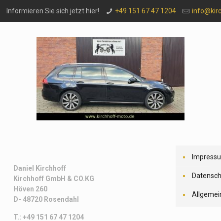
Informieren Sie sich jetzt hier!
+49 151 67 47 1204
info@kir
Impress
Daniel Kirchhoff
Datensch
Kirchhoff
GmbH & CO.KG
Höven 260
Allgemei
D- 48720 Rosendahl
T.: +49 151 67 47 1204