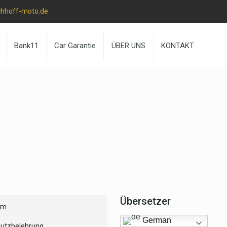
chhoff-moto.de
Bank11
Car Garantie
ÜBER UNS
KONTAKT
Übersetzer
um
German
utzbelehrung