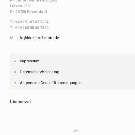
Kirchhoff
GmbH & CO.KG
Höven 260
D- 48720 Rosendahl
T.: +49 151 67 47 1204
T.: +49 160 95 60 7662
M.
:
info@kirchhoff-moto.de
Impressum
Datenschutzbelehrung
Allgemeine Geschäftsbedingungen
Übersetzer