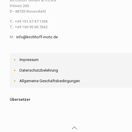
Kirchhoff
GmbH & CO.KG
Höven 260
D- 48720 Rosendahl
T.: +49 151 67 47 1204
T.: +49 160 95 60 7662
M.
:
info@kirchhoff-moto.de
Impressum
Datenschutzbelehrung
Allgemeine Geschäftsbedingungen
Übersetzer