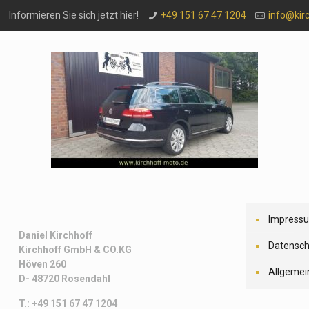
Informieren Sie sich jetzt hier!
+49 151 67 47 1204
info@kir
Impress
Daniel Kirchhoff
Datensch
Kirchhoff
GmbH & CO.KG
Höven 260
Allgemei
D- 48720 Rosendahl
T.: +49 151 67 47 1204