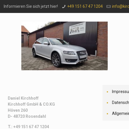
Informieren Sie sich jetzt hier!
+49 151 67 47 1204
info@kir
Impress
Daniel Kirchhoff
Datensch
Kirchhoff
GmbH & CO.KG
Höven 260
Allgemei
D- 48720 Rosendahl
T.: +49 151 67 47 1204