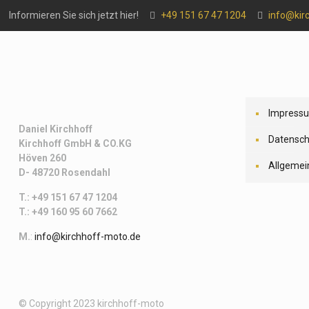
Informieren Sie sich jetzt hier!
+49 151 67 47 1204
info@kir
Impress
Daniel Kirchhoff
Datensch
Kirchhoff
GmbH & CO.KG
Höven 260
Allgemei
D- 48720 Rosendahl
T.: +49 151 67 47 1204
T.: +49 160 95 60 7662
M.
:
info@kirchhoff-moto.de
© Copyright 2023 kirchhoff-moto