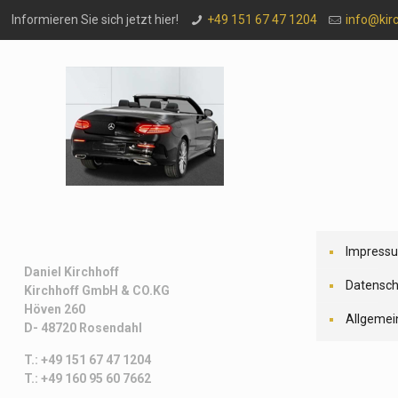
Informieren Sie sich jetzt hier!
+49 151 67 47 1204
info@kir
Impress
Daniel Kirchhoff
Datensch
Kirchhoff
GmbH & CO.KG
Höven 260
Allgemei
D- 48720 Rosendahl
T.: +49 151 67 47 1204
T.: +49 160 95 60 7662