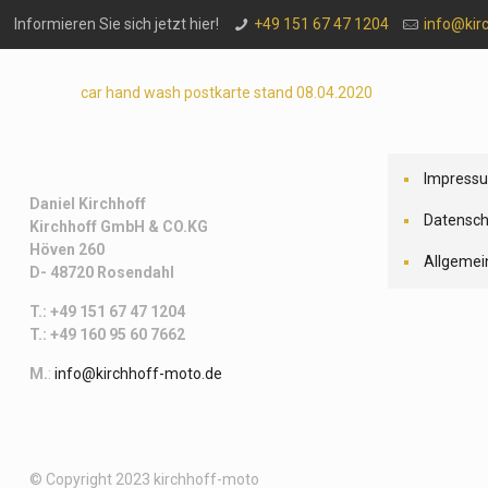
Informieren Sie sich jetzt hier!
+49 151 67 47 1204
info@kir
car hand wash postkarte stand 08.04.2020
Impress
Daniel Kirchhoff
Datensch
Kirchhoff
GmbH & CO.KG
Höven 260
Allgemei
D- 48720 Rosendahl
T.: +49 151 67 47 1204
T.: +49 160 95 60 7662
M.
:
info@kirchhoff-moto.de
© Copyright 2023 kirchhoff-moto